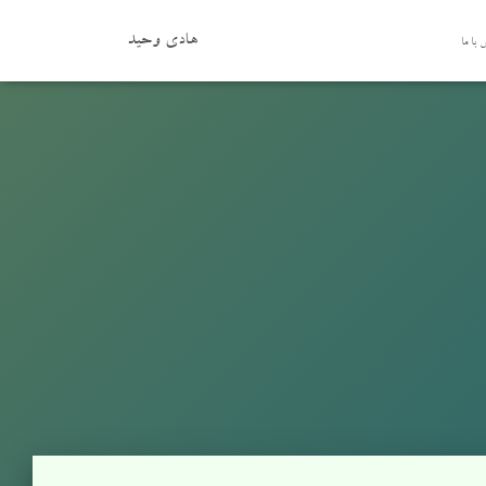
هادی وحید
با ما