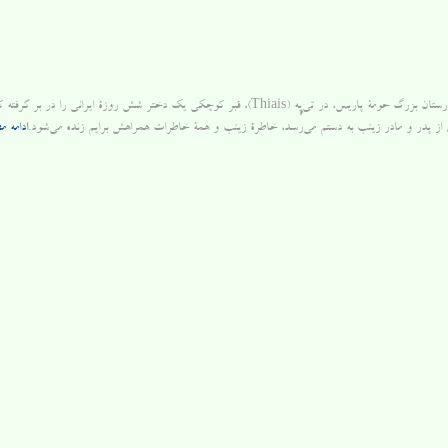
در گورستان بزرگ حومۀ پاریس، در تی‌یِه (Thiais)، قبر کوچکی یک دختر شش روزۀ ای
ای از پدر و مادر زینب به دستم می‌رسد، خاطرۀ زینب و همۀ خاطرات همراهش برایم زنده می‌شود.
ادامه 