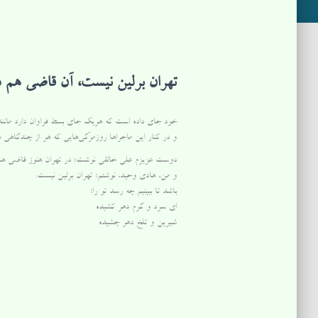
تهران برلین نیست، آن قاضی هم
خود جای داده است که هریک جای بسط فراوان دارد مانند 14 امرداد سالگرد صدور فرمان مشروطیت و 28 امرداد سالگرد کودتا علیه دولت ملی مصدق و همچنین سالگرد فاجعۀ سینما رکس آ
و در کنار این ماجراها روزمرّگی‌هایی که هر از چندگاهی 
دوست عزیزم علی خالقی نوشت: در تهران هنوز قاضی هست
و من، هادی وحید، نوشتم: تهران برلین نیست.
باشد تا ببینیم چه رسد تو را:
ای سرد و گرم دهر کشیده
شیرین و تلخ دهر چشیده