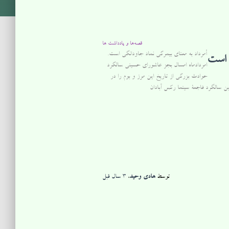
قصه‌ها و یادداشت ها
أمرداد به معنای بیمرگی نماد جاودانگی است.
 است
امردادماه امسال بجز عاشورای حسینی سالگرد
حوادث بزرگی از تاریخ این مرز و بوم را در
توسط
هادی وحید
،
3 سال
قبل