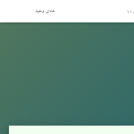
هادی وحید
با ما