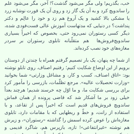
خب، بگذریم! ولی مگر می‌شود گذشت؟! آخر، مگر می‌شود علم
را ساندویچ کرد و به آن یک گاز زد و روی آن یک قورت نوشابه زرد
یا مشکی بالا کشید و یک آروغ هم زد و خود را عالِم و دکتر
پنداشت؟ در دنیایی که مدتهاست آموزش عالی فست‌فودی شده،
دیگر کسی رستوران نمی‌رود حتی، بخصوص که اخیراً بسیاری
ساندویچ‌فروش‌ها هم متقلّبانه تابلوی رستوران بر سردر
مغازه‌های خود نصب کرده‌اند.
از شما چه پنهان، یک بار تصمیم گرفتم همراه با چندتن از دوستان
برویم از این اوضاع شکایت کنیم؛ رفتیم اصناف. روی تابلو نوشته
بود: «اتاق اصناف، کسب و کار، و مشاغل وزارتی» شما بخوانید
«وزارت تحصیلات عالیه». مرجع تظلّمات، بازرسی را مأمور کرد
برای بررسی شکایت ما، و ما اوّل چه خرسند شدیم! هرچند بعداً
خیلی زود بر ما آشکار شد که قاضی پرونده از همان قماش
ساندویچ فروش‌های قدیم است که اخیراً پس از تقاعد، و با
استفاده از رانت، و خطّ و ربطهایی که با مقامات دارد، تابلوی
مغازه‌اش را عوض کرده اسمش را گذاشته «رستوران»، و زیرش
هم نوشته «غیرانتفاعی»! تازه، بازپرس هم، شاگرد قدیمی و