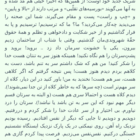
شریک جدید خود اوست: از همین‌ها که اخیراً خیلی هم مُد شده و
به آنها می‌گویند «بورسیه‌های تقلّبی» و مرتب دارند از «بالا و پایین»
و «چپ و راست» پست و مقام می‌گیرند. شما این صحنه را
می‌دیدید چه‌کار می‌کردید؟ ما؟ ما که ترسیدیم! ترسیدیم و پا به
فرار گذاشتیم و از خیر شکایت و دادخواهی و تظلم و همۀ حقوق
حقّۀ شهروندی‌مان گذشتیم. وقتی با شتاب از ساختمان زدیم
بیرون، یکی با خشونت سرمان داد زد .. بروید! بروید و
پشتِ‌سرتان را هم نگاه نکنید! همینکه هنوز سر به تنتان هست خدا
را شکر کنید! من هم که شک داشتم سر به تنم باشد، دست به
کلاهم بردم دیدم هنوز هست! پس نتیجه گرفتم که اگر کلاهی
هست، سر هم هست! نخندید به من! باور کنید در این دیار، کلاه از
سر مهم‌تر است (چه سرها که به خاطر کلاه از تن جدا نمی‌شوند!).
دیدم کلاه هست و احتمالا سری هم هست (و البته به سرتان قسم
دیگر مهم نبود که این سر به تن باشد یا نباشد!). سرتان را درد
نیاورم. بی اختیار و از سر عادت خدا را شکر کردم و دررفتیم.
دویدیم و دویدیم تا جایی که دیگر از نفس افتادیم. رسیده بودیم
نزدیک راه آهن. روی نیمکتی در یک پارک نزدیک ایستگاه نشستیم
خستگی درکنیم. نفس‌نفس می‌زدیم. فرصت پیدا کردم گازی هم