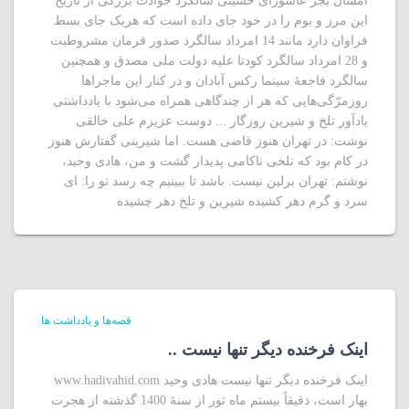
امسال بجز عاشورای حسینی سالگرد حوادث بزرگی از تاریخ
این مرز و بوم را در خود جای داده است که هریک جای بسط
فراوان دارد مانند 14 امرداد سالگرد صدور فرمان مشروطیت
و 28 امرداد سالگرد کودتا علیه دولت ملی مصدق و همچنین
سالگرد فاجعۀ سینما رکس آبادان و در کنار این ماجراها
روزمرّگی‌هایی که هر از چندگاهی همراه می‌شود با یادداشتی
یادآور تلخ و شیرین روزگار ... دوست عزیزم علی خالقی
نوشت: در تهران هنوز قاضی هست. اما شیرینی گفتارش هنوز
در کام بود که تلخی ناکامی پدیدار گشت و من، هادی وحید،
نوشتم: تهران برلین نیست. باشد تا ببینیم چه رسد تو را: ای
سرد و گرم دهر کشیده شیرین و تلخ دهر چشیده
قصه‌ها و یادداشت ها
اینک فرخنده دیگر تنها نیست ..
اینک فرخنده دیگر تنها نیست هادی وحید www.hadivahid.com
بهار است، دقیقاً بیستم ماه ثور از سنۀ 1400 گذشته از هجرت