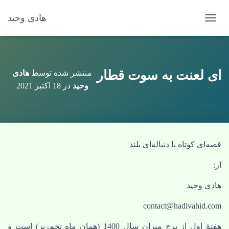
هادی وحید
 ناوبری
ای لعنت به سوت قطار
منتشر شده توسط
هادی
وحید
در
18 اکتبر 2021
قصه‌ای کوتاه با دنباله‌ای بلند
از:
هادی وحید
contact@hadivahid.com
هفتۀ اول از برج میزان سال 1400 (همان ماه تخم‌ریز) است و