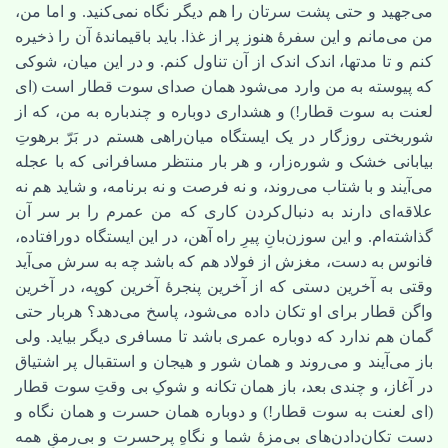
می‌جهید و حتی پشت سرتان را هم دیگر نگاه نمی‌کنید. و اما من،
من می‌مانم و این سفرۀ هنوز پر از غذا. باید باقیماندۀ آن را ذخیره
کنم و تا مدتها، اندک اندک از آن تناول کنم. و در این میان، شوکی
که پیوسته به من وارد می‌شود همان صدای سوت قطار است (ای
لعنت به سوت قطار!) و هشداری دوباره و چندباره به من، که از
شوربختی روزگار در یک ایستگاه میان‌راهی هستم در بَرّ برهوتِ
بیابانی خشک و شوره‌زار، و هر بار منتظر مسافرانی که با عجله
می‌آیند و با شتاب می‌روند، و نه فرصت و نه برنامه، و شاید هم نه
علاقه‌ای دارند به دنبال‌کردن کاری که من عمرم را بر سر آن
گذاشته‌ام. و این سوزن‌بانِ پیرِ راه آهن، در این ایستگاه دورافتاده،
فانوس به دست، مغزش از فولاد هم که باشد چه به سرش می‌آید
وقتی به آخرین دستی که از آخرین پنجرۀ آخرین کوپه، در آخرین
واگن قطار برای او تکان داده می‌شود، پاسخ می‌دهد؟ هربار حتی
گمان هم ندارد که دوباره عمری باشد تا مسافری دیگر بیاید. ولی
باز می‌آیند و می‌روند و همان شور و هیجان و استقبال پر اشتیاق
در آغاز، و چندی بعد، باز همان تکانه و شوکِ بی وقتِ سوت قطار
(ای لعنت به سوت قطار!) و دوباره همان حسرت و همان نگاه و
دست تکان‌دادن‌های بی‌مزۀ شما و نگاهِ پرحسرت و بی‌رمقِ همه