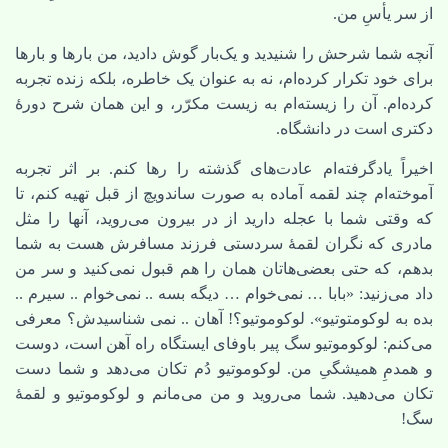
از سر یأسِ من.
آنچه شما شرحش را شنیدید و یک‌بار گوش دادید، من بارها و بارها
برای خود تکرار کرده‌ام، نه به عنوان یک خاطره، بلکه زنده تجربه
کرده‌ام. آن را زیسته‌ام به زیست مکرّر، و این همان شرح دورۀ
دکتری است در دانشگاه.
اخیراً یادگرفته‌ام عادت‌های گذشته را رها کنم. بر اثر تجربه
آموخته‌ام چند لقمه آماده به صورت ساندویچ از قبل تهیه ‌کنم، تا
که وقتی شما با عجله دارید از در بیرون می‌روید، آنها را مثل
مادری که نگران لقمۀ سردستی فرزند مسافرش هست به شما
بدهم، که حتی بعضی‌هاتان همان را هم قبول نمی‌کنید و سر من
داد می‌زنید: «بابا … نمی‌خوام … دیگه بسه .. نمی‌خوام .. سیرم ..
بده به لوکومتوتیو». لوکوموتیو؟! آهان .. نمی شناسیدش؟ معرفی
می‌کنم: لوکوموتیو سگ پیر باوفای ایستگاه راه آهن است، دوست
و همدمِ همیشگیِ من. لوکوموتیو دُم تکان می‌دهد و شما دست
تکان می‌دهید. شما می‌روید و من می‌مانم و لوکوموتیو و لقمۀ
سگ!