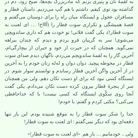
به لقمۀ نان و پنیری بزنم که مادربزرگ بچه‌ها، صبح زود، دم در
گذاشته بود توی کیفم. داشتم با هم گپ می‌زدیم. داستان قطار و
مسافران عجول و ایستگاه میان راه را برای دوستان می‌گفتم و
قصۀ همیشگی و تکراری سوت قطار را (آاااخ! … ای لعنت به
سوت قطار!)، یکی گفت فلانی! تو خودت هم که داری ساندویچی
می‌شوی! سر به گریبان فرو بردم و دیدم که چندان بیراهه
نمی‌گوید. همچنان که در حیرت از خود و حیران از بیچارگی‌ام،
آخرین گاز را به لقمۀ ساندویچم می‌زدم، ناگهان دیدم صدای سوت
قطار در محوطه پیچید. دوان دوان و له‌له زنان خودم را به آخرین
در از آخرین واگن آخرین قطار رساندم و توانستم سوار شوم. در
ایستگاه کسی نبود که برای او دست تکان دهم. ولی من همچنان
سر از پنجرۀ قطار بیرون کرده دست تکان می‌دادم. یکی گفت
آنجا روی سکّوی ایستگاه که کسی نیست! با که خداحافظی
می‌کنی؟ مکثی کردم و گفتم: با خودم!
خدا را شکر سوت قطار را به موقع شنیده بودم. این بار تنها
دفعه‌ای بود که دیگر نمی‌گفتم : ای لعنت به سوت قطار!
ولی .. خودمانیم … باز هم «ای لعنت به سوت قطار!»