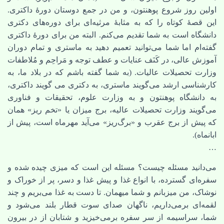
اولین روز شروع پوهنتون، و من در جمع دوستان دورۀ داکتری.
این قصۀ کوتاه را که به مثابۀ مرثیه‌ای برای دوره‌های دکتری
دانشگاه است به شما تقدیم می‌کنم. البته من برای دورۀ داکتری
گفته‌ام اما شما می‌توانید تعمیم دهید به ماستری و تمام دوران
آموزش عالی، در کَنَف عنایات و عطف توجه و مَراحِم و مُلاطفات
وزارت تحصیلات عالیات. (به شما گفته باشم که در بلاد ما، به
کارشناسی ارشد می‌گویند ماستری، به دکتری می گویند داکتری،
به دانشگاه پوهنتون و به وزارت علوم، تحقیقات و فناوری
می‌گویند وزارت تحصیلات عالیه، برج میزان یا «تخم ریز» همان
که پیش از برج عقرب و «برگ‌ریز» می‌آید مهرماه است، پیش از
ابانماه).
…
می‌دانید مسئله چیست؟ مسئله این است که میزی چیده شده و
سفره‌ای گسترده، با انواع غذا و پیش غذا و دسر، پر از خوراک و
نوشاک، من میزبانم و شما میهمان. تا دست به غذا می‌بریم و چند
لقمه‌ای برمی‌داریم، ناگهان صدای سوت قطار بلند می‌شود و
شما، سراسیمه از سر سفره برمی‌خیزید و شتابان از در بیرون