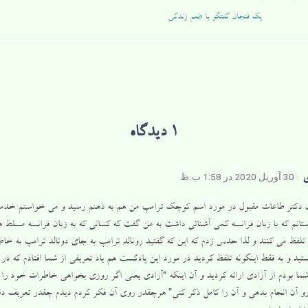
یک فنجان گفتگو با طعم زندگی
1 دیدگاه
· 30 آوریل 2020 در 1:58 ب.ظ
ی
 دکتر طاعات مقبول در مورد اسم کوچک ترامپ من هم به ذهنم رسید و می خواستم خدمتت
تانم که با زبان فرانسه کمی آشنائی داشت به من گفت که کسانی که به زبان فرانسه مسلط
 تلفظ می کنند و لذا حدس زدم که این که گفتید رونالد ترامپ به جای دوتالد ترامپ به خا
ستید و به فقط اینگونه تلفظ کردید در مورد این پادکست هم یاد تعریفی از شما افتادم که 
ا بودم از آزادی ارائه کردید و آن اینکه “آزادی یعنی اگر روزی بخواهی خاطرات خود را 
 آن انجام بدهی و آن را کامل ذکر کنی” هرچقدر روی آن فکر کردم دیدم چقدر تعریف دقی