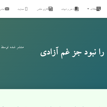
مقالات
با هنر و ادبیات
گالری عکس
حمایت
تماس 
منتشر شده توسط
 را نبود جز غم آزادی