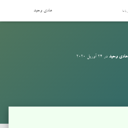
هادی وحید
با ما
هادی وحید
در
24 آوریل 2020