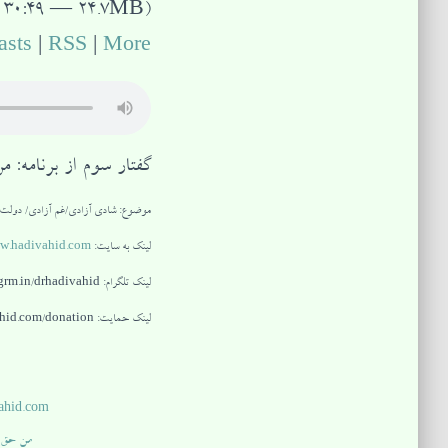
 30:49 — 24.7MB)
asts
|
RSS
|
More
گفتار سوم از برنامه: 
موضوع: شادی آزادی/غم آزادی/ دولت 
لینک به سایت:
w.hadivahid.com
لینک تلگرام: tlgrm.in/drhadivahid ،
لینک حمایت: hadivahid.com/donation ،
ahid.com
من حق 