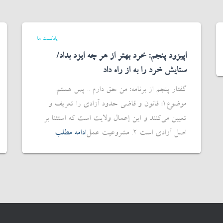
پادکست ها
اپیزود پنجم: خرد بهتر از هر چه ایزد بداد/
ستایش خرد را به از راه داد
گفتار پنجم از برنامه: من حق دارم .. پس هستم.
موضوع1: قانون و قاضی حدود آزادی را تعریف و
تعیین می‌کنند و این إعمال ولایت است که استثنا بر
اصل آزادی است 2. مشروعیت عمل
ادامه مطلب