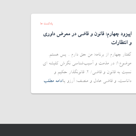
پادکست ها
اپیزود چهارم: قانون و قاضی در معرض داوری
و انتظارات
گفتار چهارم از برنامه: من حق دارم .. پس هستم.
موضوع1: در مذمت و آسیب‌شناسی نگرش کلیشه ای
نسبت به قانون و قاضی/ 2. قانونگذار حکیم و
داناست، و قاضی عادل و منصف: آرزو یا
ادامه مطلب