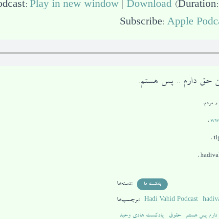
odcast:
Play in new window
|
Download
(Duration:
Subscribe:
Apple Podc
من حق دارم .. پس هستم.
و مردم.
،
ww
دسته‌ها:
پادکست ها
hadiv
Hadi Vahid Podcast
برچسب‌ها:
دارم پس هستم
حقوق
پادکست هادی وحید